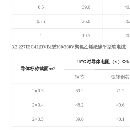
0.5
39.0
40
0.75
26.0
26
1
19.5
20
3.2 227IEC42(RVB)型300/300V聚氯乙烯绝缘平型软电缆
℃时导体电阻（≤）Ω
20
/
导体标称截面㎜
2
铜芯
镀锡铜芯
×
2
0.3
69.2
71.2
×
2
0.4
48.2
49.6
×
2
0.5
39.0
40.1