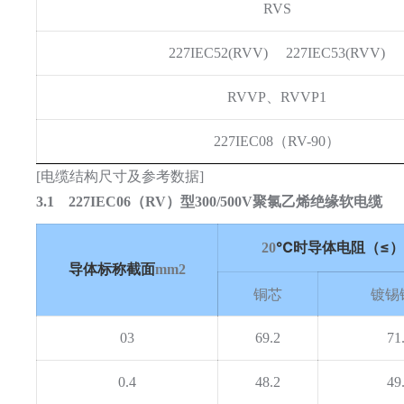
RVS
227IEC52(RVV)
227IEC53(RVV)
、
RVVP
RVVP1
（
）
227IEC08
RV-90
[电缆结构尺寸及参考数据]
3.1 227IEC06（RV）型300/500V聚氯乙烯绝缘软电缆
℃时导体电阻（≤）
20
导体标称截面
mm2
铜芯
镀锡
03
69.2
71
0.4
48.2
49