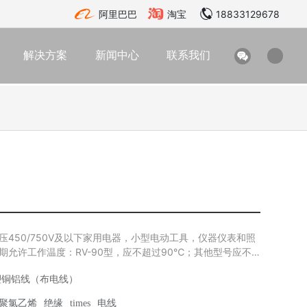
阿里巴巴
淘宝
18833129678
解决方案
新闻中心
联系我们
压450/750V及以下家用电器，小型电动工具，仪器仪表和照
期允许工作温度：RV-90型，应不超过90℃；其他型号应不
名称
塑铜铝线（布电线）
聚氯乙烯
绝缘
times
电线