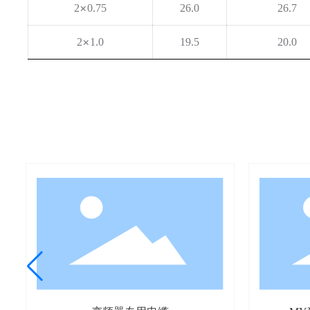
×
2
0.75
26.0
26.7
×
2
1.0
19.5
20.0