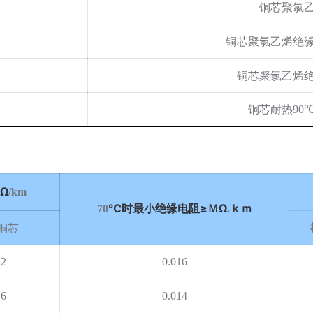
铜芯聚氯
铜芯聚氯乙烯绝
铜芯聚氯乙烯
铜芯耐热
90
Ω
/km
℃时最小绝缘电阻≥ＭΩ
ｋｍ
70
.
铜芯
.2
0.016
.6
0.014