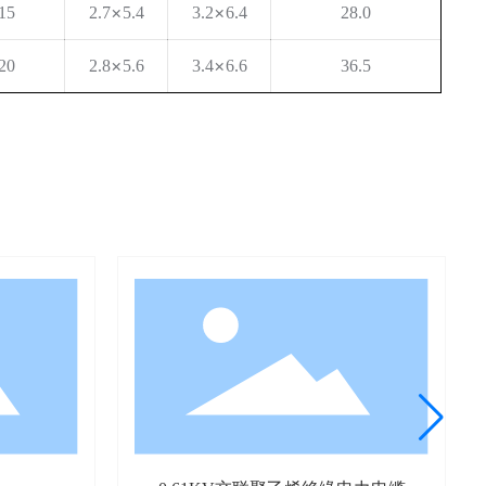
×
×
.15
2.7
5.4
3.2
6.4
28.0
×
×
.20
2.8
5.6
3.4
6.6
36.5